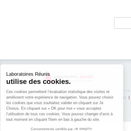
LIEGE: rue Bureau, 37
4620 FLERON
T: 04 / 227 15
NAMUR : rue Joseph Durieux, 133
5001 BELGRADE
Vie privée
Conditions générales