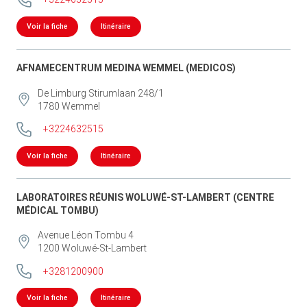
Voir la fiche
Itinéraire
AFNAMECENTRUM MEDINA WEMMEL (MEDICOS)
De Limburg Stirumlaan 248/1
1780
Wemmel
+3224632515
Voir la fiche
Itinéraire
LABORATOIRES RÉUNIS WOLUWÉ-ST-LAMBERT (CENTRE
MÉDICAL TOMBU)
Avenue Léon Tombu 4
1200
Woluwé-St-Lambert
+3281200900
Voir la fiche
Itinéraire