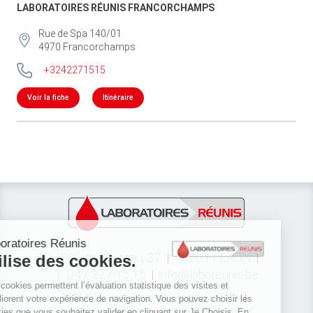
LABORATOIRES RÉUNIS FRANCORCHAMPS
Rue de Spa 140/01
4970
Francorchamps
+3242271515
Voir la fiche
Itinéraire
LIEGE: rue Bureau, 37
4620 FLERON
T: 04 / 227 15 15
info@laboreunis.be
NAMUR : rue Joseph Durieux, 133