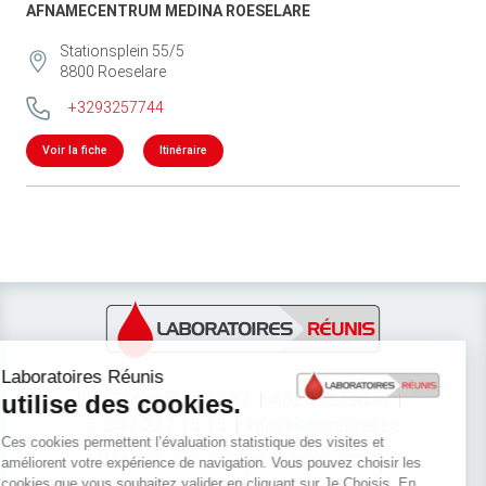
AFNAMECENTRUM MEDINA ROESELARE
Stationsplein 55/5
8800
Roeselare
+3293257744
Voir la fiche
Itinéraire
LIEGE: rue Bureau, 37
4620 FLERON
T: 04 / 227 15 15
info@laboreunis.be
NAMUR : rue Joseph Durieux, 133