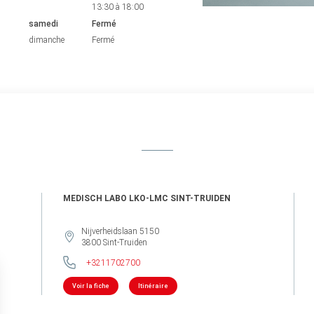
13:30
à
18:00
samedi
Fermé
dimanche
Fermé
MEDISCH LABO LKO-LMC SINT-TRUIDEN
Nijverheidslaan 5150
3800
Sint-Truiden
+3211702700
Voir la fiche
Itinéraire