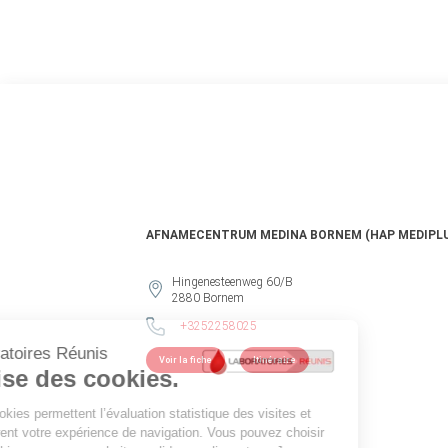
AFNAMECENTRUM MEDINA BORNEM (HAP MEDIPLU
Hingenesteenweg 60/B
2880
Bornem
+3252258025
Voir la fiche
Itinéraire