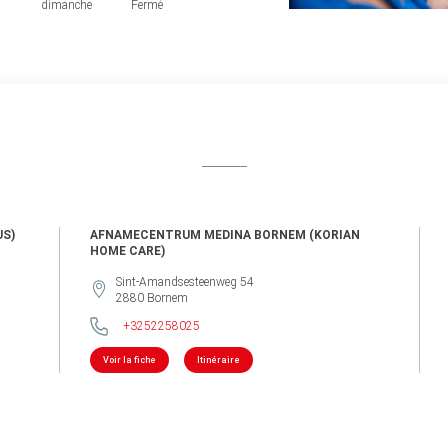
dimanche
Fermé
S)
AFNAMECENTRUM MEDINA BORNEM (KORIAN
HOME CARE)
Sint-Amandsesteenweg 54
2880
Bornem
+3252258025
Voir la fiche
Itinéraire