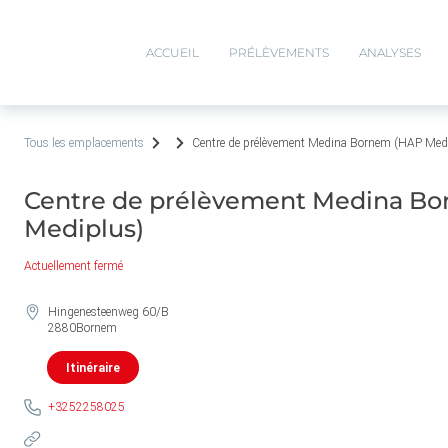
ACCUEIL
PRÉLÈVEMENTS
ANALYSES
Tous les emplacements
Centre de prélèvement Medina Bornem (HAP Med
Centre de prélèvement Medina B
Mediplus)
Actuellement fermé
Hingenesteenweg 60/B
2880
Bornem
Itinéraire
+3252258025