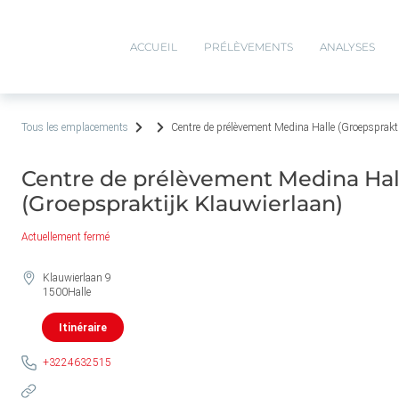
ACCUEIL
PRÉLÈVEMENTS
ANALYSES
Tous les emplacements
Centre de prélèvement Medina Halle (Groepsprakti
Centre de prélèvement Medina Hal
(Groepspraktijk Klauwierlaan)
Actuellement fermé
Klauwierlaan 9
1500
Halle
Itinéraire
+3224632515