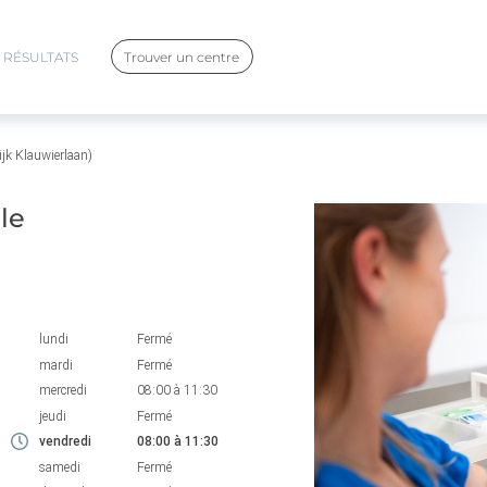
RÉSULTATS
Trouver un centre
jk Klauwierlaan)
le
lundi
Fermé
mardi
Fermé
mercredi
08:00
à
11:30
jeudi
Fermé
vendredi
08:00
à
11:30
samedi
Fermé