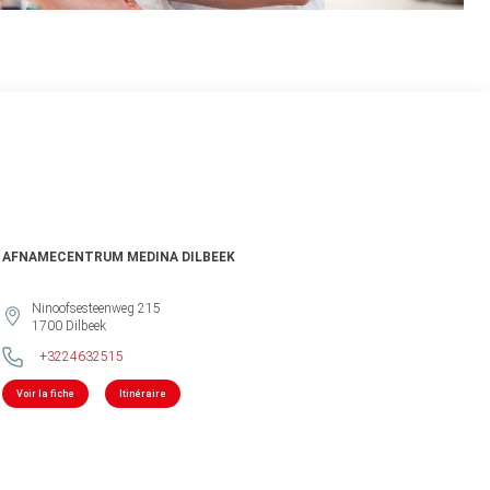
AFNAMECENTRUM MEDINA DILBEEK
Ninoofsesteenweg 215
1700
Dilbeek
+3224632515
Voir la fiche
Itinéraire