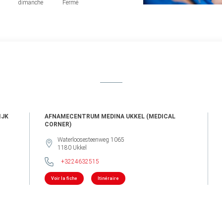
dimanche
Fermé
IJK
AFNAMECENTRUM MEDINA UKKEL (MEDICAL
CORNER)
Waterloosesteenweg 1065
1180
Ukkel
+3224632515
Voir la fiche
Itinéraire