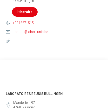
4760
Büllingen
Itinéraire
+3242271515
contact@laboreunis.be
LABORATOIRES RÉUNIS BULLINGEN
Manderfeld 97
4760
Bullingen