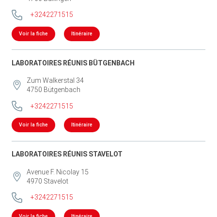
+3242271515
Voir la fiche
Itinéraire
LABORATOIRES RÉUNIS BÜTGENBACH
Zum Walkerstal 34
4750
Bütgenbach
+3242271515
Voir la fiche
Itinéraire
LABORATOIRES RÉUNIS STAVELOT
Avenue F. Nicolay 15
4970
Stavelot
+3242271515
Voir la fiche
Itinéraire