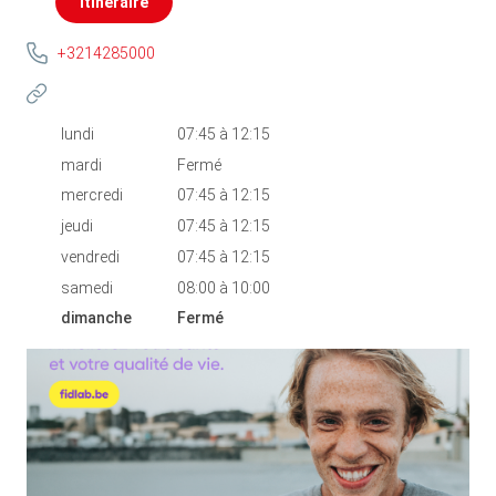
Itinéraire
+3214285000
lundi
07:45
à
12:15
mardi
Fermé
mercredi
07:45
à
12:15
jeudi
07:45
à
12:15
vendredi
07:45
à
12:15
samedi
08:00
à
10:00
dimanche
Fermé