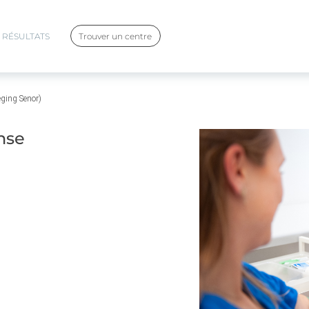
RÉSULTATS
Trouver un centre
eging Senor)
nse