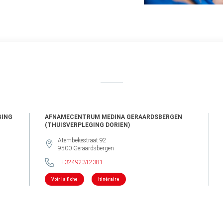
GING
AFNAMECENTRUM MEDINA GERAARDSBERGEN
(THUISVERPLEGING DORIEN)
Atembekestraat 92
9500
Geraardsbergen
+32492312381
Voir la fiche
Itinéraire