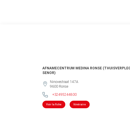
AFNAMECENTRUM MEDINA RONSE (THUISVERPLE
SENOR)
Ninovestraat 147A
9600
Ronse
+32495244800
Voir la fiche
Itinéraire