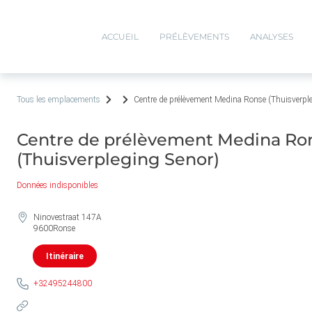
ACCUEIL
PRÉLÈVEMENTS
ANALYSES
Tous les emplacements
Centre de prélèvement Medina Ronse (Thuisverpl
Centre de prélèvement Medina Ro
(Thuisverpleging Senor)
Données indisponibles
Ninovestraat 147A
9600
Ronse
Itinéraire
+32495244800