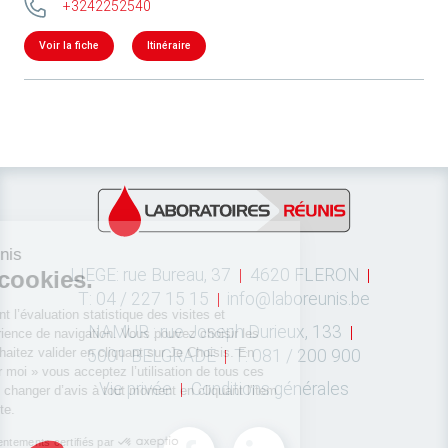
+3242252540
Voir la fiche
Itinéraire
LIEGE: rue Bureau, 37
4620 FLERON
T: 04 / 227 15 15
info@laboreunis.be
NAMUR : rue Joseph Durieux, 133
5001 BELGRADE
T: 081 / 200 900
Vie privée
Conditions générales