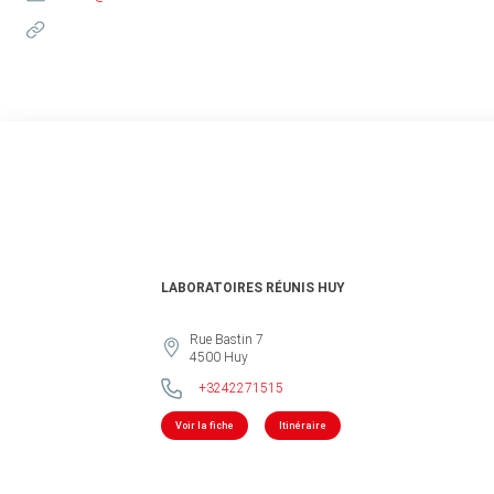
LABORATOIRES RÉUNIS HUY
Rue Bastin 7
4500
Huy
+3242271515
Voir la fiche
Itinéraire