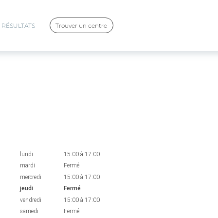
RÉSULTATS
Trouver un centre
lundi
15:00
à
17:00
mardi
Fermé
mercredi
15:00
à
17:00
jeudi
Fermé
vendredi
15:00
à
17:00
samedi
Fermé