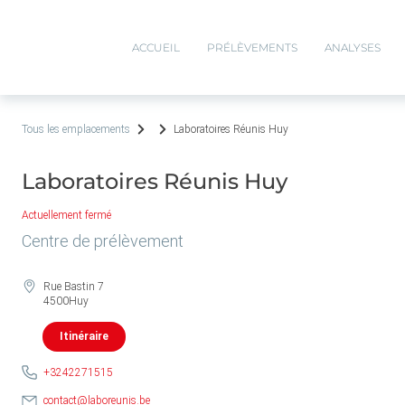
ACCUEIL
PRÉLÈVEMENTS
ANALYSES
Tous les emplacements
Laboratoires Réunis Huy
Laboratoires Réunis Huy
Actuellement fermé
Centre de prélèvement
Rue Bastin 7
4500
Huy
Itinéraire
+3242271515
contact@laboreunis.be