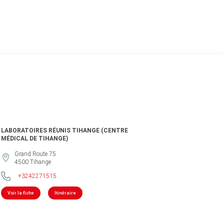
LABORATOIRES RÉUNIS TIHANGE (CENTRE
MÉDICAL DE TIHANGE)
Grand Route 75
4500
Tihange
+3242271515
Voir la fiche
Itinéraire