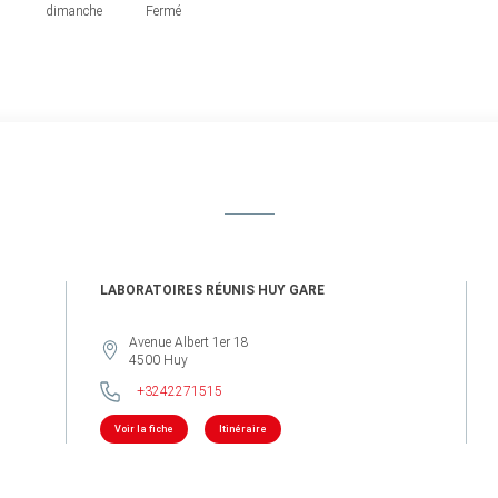
dimanche
Fermé
LABORATOIRES RÉUNIS HUY GARE
Avenue Albert 1er 18
4500
Huy
+3242271515
Voir la fiche
Itinéraire